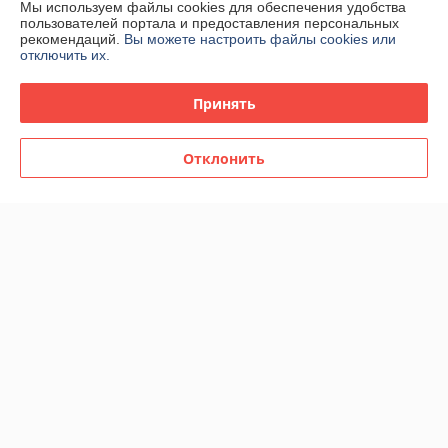
Мы используем файлы cookies для обеспечения удобства
пользователей портала и предоставления персональных
Доставка и оплата
рекомендаций.
Вы можете настроить файлы cookies или
отключить их.
График работы
Принять
Полная версия сайта
Отклонить
Политика обработки cookies
Сайт создан на платформе Deal.by
Информация для покупателя
Юридическое лицо:
Общество с ограниченной ответственностью
"КААВ ГРУПП"
213051,Могилевская обл., г.Белыничи ул. Дайнеко 6