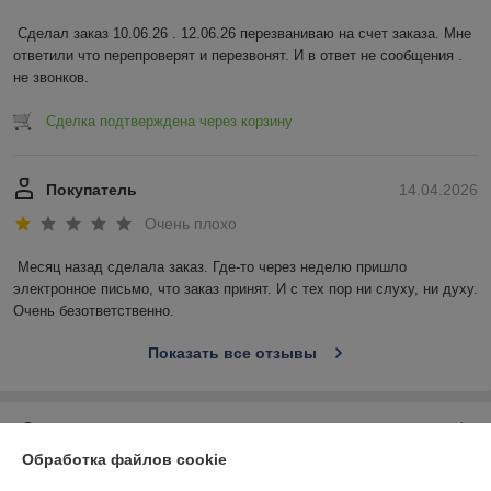
Сделал заказ 10.06.26 . 12.06.26 перезваниваю на счет заказа. Мне 
ответили что перепроверят и перезвонят. И в ответ не сообщения . 
не звонков.
Сделка подтверждена через корзину
Покупатель
14.04.2026
Очень плохо
Месяц назад сделала заказ. Где-то через неделю пришло 
электронное письмо, что заказ принят. И с тех пор ни слуху, ни духу. 
Очень безответственно.
Показать все отзывы
О нас
Обработка файлов cookie
Контакты