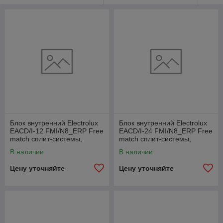
Блок внутренний Electrolux
Блок внутренний Electrolux
EACD/I-12 FMI/N8_ERP Free
EACD/I-24 FMI/N8_ERP Free
match сплит-системы,
match сплит-системы,
канального типа
канального типа
В наличии
В наличии
Цену уточняйте
Цену уточняйте