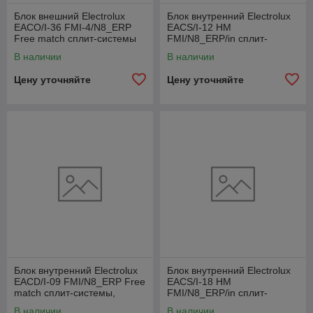
Блок внешний Electrolux
Блок внутренний Electrolux
EACO/I-36 FMI-4/N8_ERP
EACS/I-12 HM
Free match сплит-системы
FMI/N8_ERP/in сплит-
системы
В наличии
В наличии
Цену уточняйте
Цену уточняйте
Блок внутренний Electrolux
Блок внутренний Electrolux
EACD/I-09 FMI/N8_ERP Free
EACS/I-18 HM
match сплит-системы,
FMI/N8_ERP/in сплит-
канального типа
системы
В наличии
В наличии