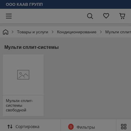
ООО КААВ ГРУПП
Товары и услуги
Кондиционирование
Мульти спли
Мульти сплит-системы
Мульти сплит-
системы
свободной
компоновки
Сортировка
0
Фильтры