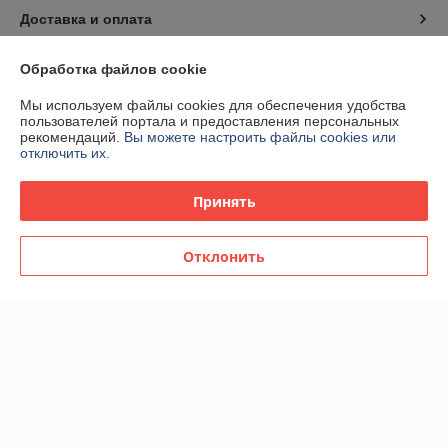
Доставка и оплата
График работы
Обработка файлов cookie
Мы используем файлы cookies для обеспечения удобства
Полная версия сайта
пользователей портала и предоставления персональных
рекомендаций.
Вы можете настроить файлы cookies или
отключить их.
Политика обработки cookies
Принять
Сайт создан на платформе Deal.by
Отклонить
Информация для покупателя
Юридическое лицо:
Общество с ограниченной ответственностью
"КААВ ГРУПП"
213051,Могилевская обл., г.Белыничи ул. Дайнеко 6
Регистрационный номер ЕГР: 791228366