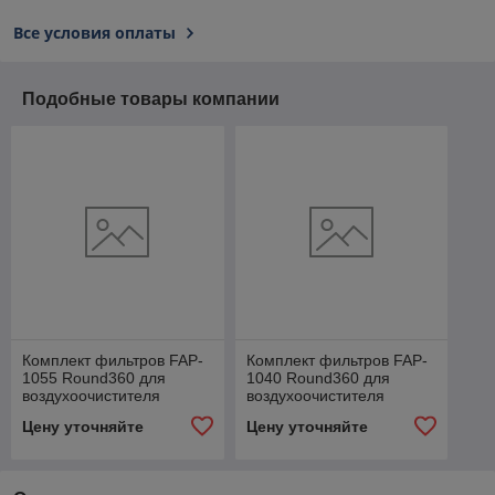
Все условия оплаты
Подобные товары компании
Комплект фильтров FAP-
Комплект фильтров FAP-
1055 Round360 для
1040 Round360 для
воздухоочистителя
воздухоочистителя
Electrolux EAP-1055D
Electrolux EAP-1040D
Цену уточняйте
Цену уточняйте
YinYang
YinYang