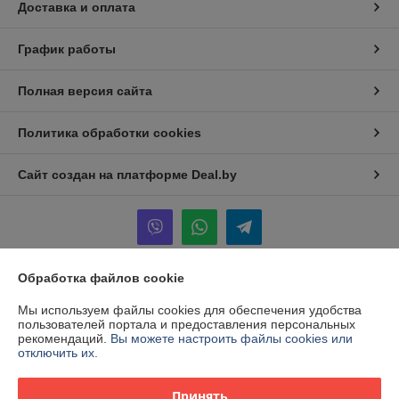
Доставка и оплата
График работы
Полная версия сайта
Политика обработки cookies
Сайт создан на платформе Deal.by
Обработка файлов cookie
Информация для покупателя
Мы используем файлы cookies для обеспечения удобства
Юридическое лицо:
Общество с ограниченной ответственностью
пользователей портала и предоставления персональных
"КААВ ГРУПП"
рекомендаций.
Вы можете настроить файлы cookies или
213051,Могилевская обл., г.Белыничи ул. Дайнеко 6
отключить их.
Регистрационный номер ЕГР: 791228366
Принять