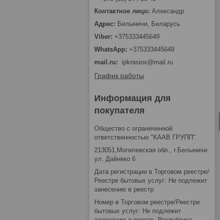
Александр
Белыничи, Беларусь
+375333445649
+375333445649
mail.ru
ipkrasiov@mail.ru
График работы
Информация для
покупателя
Общество с ограниченной
ответственностью "КААВ ГРУПП"
213051,Могилевская обл., г.Белыничи
ул. Дайнеко 6
Дата регистрации в Торговом реестре/
Реестре бытовых услуг: Не подлежит
занесению в реестр
Номер в Торговом реестре/Реестре
бытовых услуг: Не подлежит
занесению в реестр, Республика