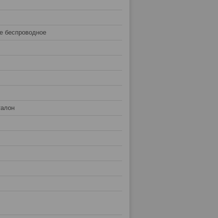
е беспроводное
талон