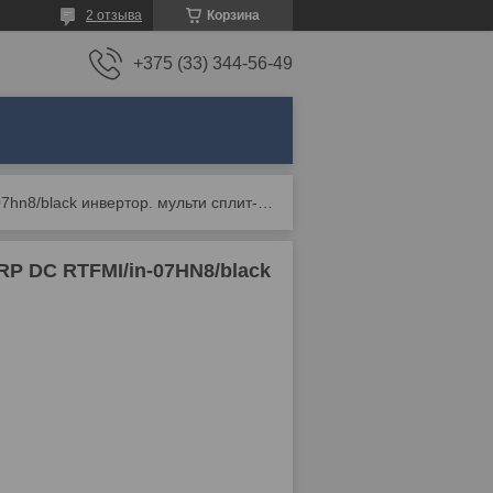
2 отзыва
Корзина
+375 (33) 344-56-49
Блок внутренний royal thermo multi combo erp dc rtfmi/in-07hn8/black инвертор. мульти сплит-системы
P DC RTFMI/in-07HN8/black