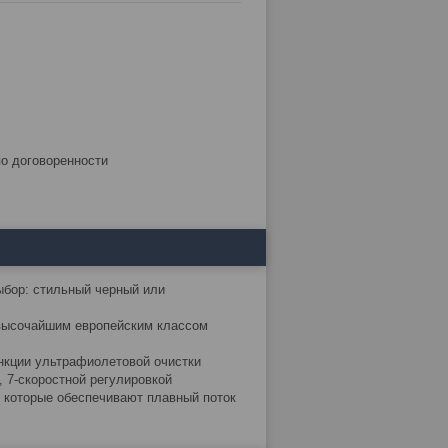
по договоренности
ыбор: стильный черный или
 высочайшим европейским классом
нкции ультрафиолетовой очистки
 7-скоростной регулировкой
 которые обеспечивают плавный поток