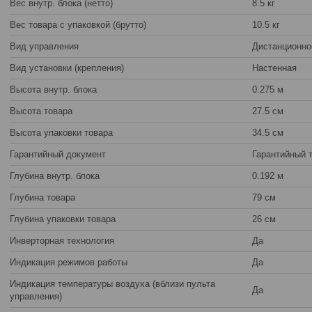
Вес внутр. блока (нетто)
8.5 кг
Вес товара с упаковкой (брутто)
10.5 кг
Вид управления
Дистанционно
Вид установки (крепления)
Настенная
Высота внутр. блока
0.275 м
Высота товара
27.5 см
Высота упаковки товара
34.5 см
Гарантийный документ
Гарантийный 
Глубина внутр. блока
0.192 м
Глубина товара
79 см
Глубина упаковки товара
26 см
Инверторная технология
Да
Индикация режимов работы
Да
Индикация температуры воздуха (вблизи пульта
Да
управления)