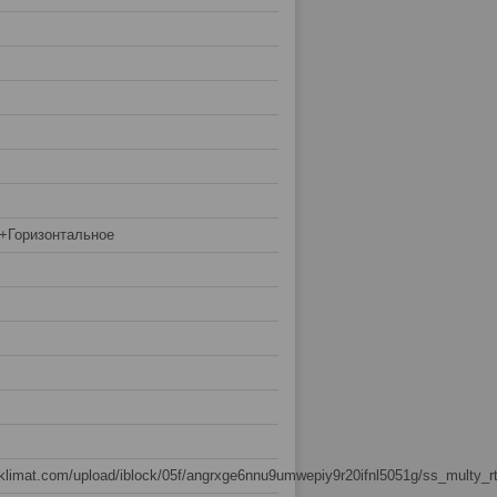
+Горизонтальное
usklimat.com/upload/iblock/05f/angrxge6nnu9umwepiy9r20ifnl5051g/ss_multy_