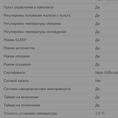
Пульт управления в комплекте
Да
Регулировка положения жалюзи с пульта
Да
Регулировка температуры обогрева
Да
Регулировка температуры охлаждения
Да
Режим SLEEP
Да
Режим автоочистки
Да
Режим обогрева
Да
Режим осушения
Да
Сертификаты
https://b2b.r
Сетевой кабель
Нет
Система самодиагностики неисправности
Да
Таймер на включение
Да
Таймер на отключение
Да
Точность установки температуры
1,0 °С