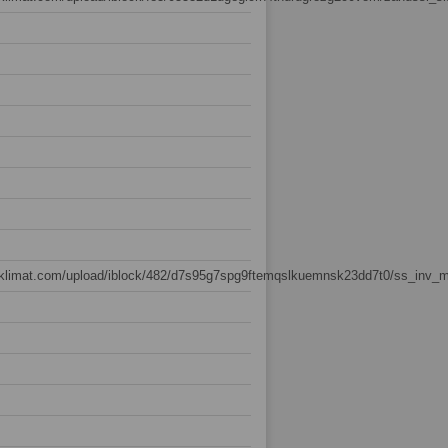
usklimat.com/upload/iblock/482/d7s95g7spg9ftemqslkuemnsk23dd7t0/ss_inv_m