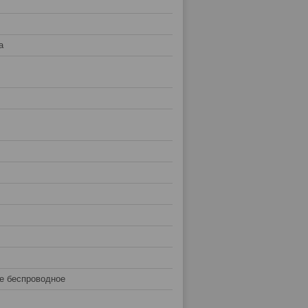
а
е беспроводное