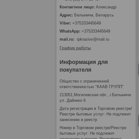
Александр
Белыничи, Беларусь
+375333445649
+375333445649
mail.ru
ipkrasiov@mail.ru
График работы
Информация для
покупателя
Общество с ограниченной
ответственностью "КААВ ГРУПП"
213051,Могилевская обл., г.Белыничи
ул. Дайнеко 6
Дата регистрации в Торговом реестре/
Реестре бытовых услуг: Не подлежит
занесению в реестр
Номер в Торговом реестре/Реестре
бытовых услуг: Не подлежит
занесению в реестр, Республика