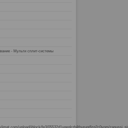
вание - Мульти сплит-системы
usklimat.com/upload/iblock/fe3/05532d1ugeglcrh4thurugr8zg2c0vom/zanussi_s