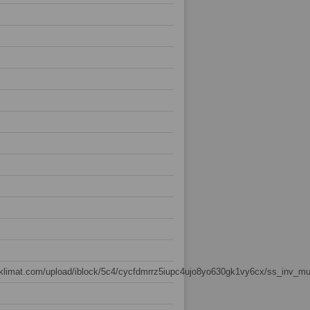
sklimat.com/upload/iblock/5c4/cycfdmrrz5iupc4ujo8yo630gk1vy6cx/ss_inv_mul