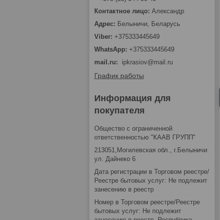
Александр
Белыничи, Беларусь
+375333445649
+375333445649
mail.ru
ipkrasiov@mail.ru
График работы
Информация для
покупателя
Общество с ограниченной
ответственностью "КААВ ГРУПП"
213051,Могилевская обл., г.Белыничи
ул. Дайнеко 6
Дата регистрации в Торговом реестре/
Реестре бытовых услуг: Не подлежит
занесению в реестр
Номер в Торговом реестре/Реестре
бытовых услуг: Не подлежит
занесению в реестр, Республика