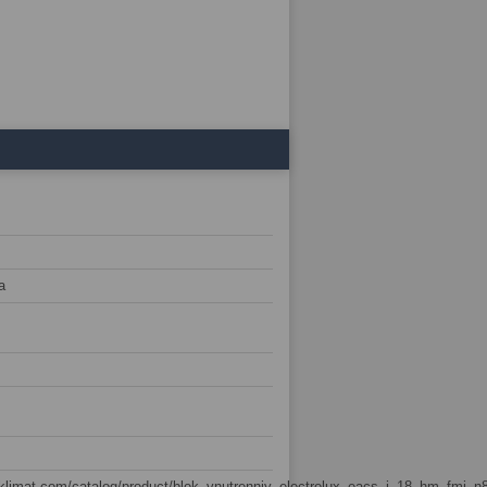
а
sklimat.com/catalog/product/blok_vnutrenniy_electrolux_eacs_i_18_hm_fmi_n8