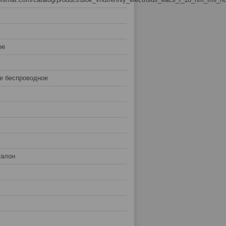
ое
е беспроводное
талон