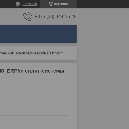
2 отзыва
Корзина
+375 (33) 344-56-49
Блок внутренний electrolux eacs/i-18 hmb fmi/n8_erp/in сплит-системы
/N8_ERP/in сплит-системы