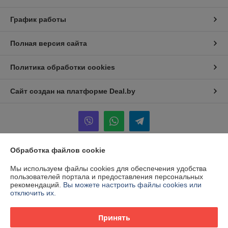
График работы
Полная версия сайта
Политика обработки cookies
Сайт создан на платформе Deal.by
Обработка файлов cookie
Информация для покупателя
Мы используем файлы cookies для обеспечения удобства
Юридическое лицо:
Общество с ограниченной ответственностью
пользователей портала и предоставления персональных
"КААВ ГРУПП"
рекомендаций.
Вы можете настроить файлы cookies или
213051,Могилевская обл., г.Белыничи ул. Дайнеко 6
отключить их.
Регистрационный номер ЕГР: 791228366
Принять
УНП: 791228366