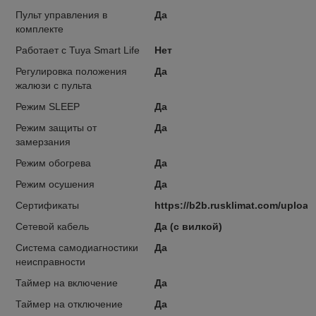
Пульт управления в
Да
комплекте
Работает с Tuya Smart Life
Нет
Регулировка положения
Да
жалюзи с пульта
Режим SLEEP
Да
Режим защиты от
Да
замерзания
Режим обогрева
Да
Режим осушения
Да
Сертификаты
https://b2b.rusklimat.com/upload
Сетевой кабель
Да (с вилкой)
Система самодиагностики
Да
неисправности
Таймер на включение
Да
Таймер на отключение
Да