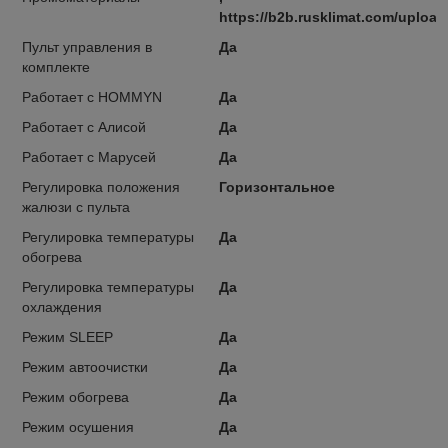
https://b2b.rusklimat.com/uploa
Пульт управления в
Да
комплекте
Работает с HOMMYN
Да
Работает с Алисой
Да
Работает с Марусей
Да
Регулировка положения
Горизонтальное
жалюзи с пульта
Регулировка температуры
Да
обогрева
Регулировка температуры
Да
охлаждения
Режим SLEEP
Да
Режим автоочистки
Да
Режим обогрева
Да
Режим осушения
Да