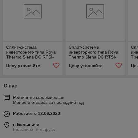
Сплит-система
Сплит-система
Сп
инверторного типа Royal
инверторного типа Royal
инв
Thermo Siena DC RTSI-
Thermo Siena DC RTSI-
The
07HN8 комплект
24HN8 комплект
09
Цену уточняйте
Цену уточняйте
Це
О нас
Рейтинг не сформирован
Менее 5 отзывов за последний год
Работает с 12.06.2020
г. Белыничи
Белыничи, Беларусь