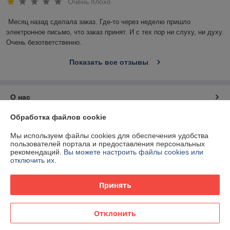
Очень плохо
Месяц назад сделала заказ. Где-то через неделю пришло 
электронное письмо, что заказ принят. И с тех пор ни слуху, ни духу. 
Очень безответственно.
Показать все отзывы
О нас
Обработка файлов cookie
Контакты
Мы используем файлы cookies для обеспечения удобства
пользователей портала и предоставления персональных
Доставка и оплата
рекомендаций.
Вы можете настроить файлы cookies или
отключить их.
График работы
Принять
Полная версия сайта
Отклонить
Политика обработки cookies