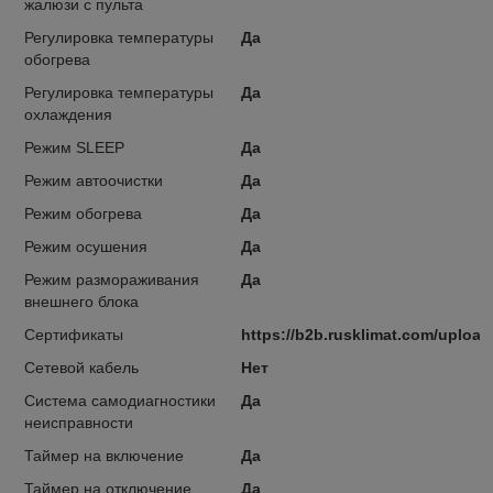
жалюзи с пульта
Регулировка температуры
Да
обогрева
Регулировка температуры
Да
охлаждения
Режим SLEEP
Да
Режим автоочистки
Да
Режим обогрева
Да
Режим осушения
Да
Режим размораживания
Да
внешнего блока
Сертификаты
https://b2b.rusklimat.com/uploa
Сетевой кабель
Нет
Система самодиагностики
Да
неисправности
Таймер на включение
Да
Таймер на отключение
Да