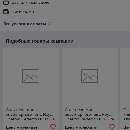
Безналичный расчет
Наличными
Все условия оплаты
Подобные товары компании
Сплит-система
Сплит-система
Сп
инверторного типа Royal
инверторного типа Royal
инв
Thermo Perfecto DC RTPI-
Thermo Perfecto DC RTPI-
The
07HN8 комплект
24HN8 комплект
18
Цену уточняйте
Цену уточняйте
Це