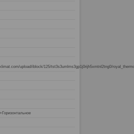
sklimat.com/upload/iblock/125/tst3s3umlms3gp1j0rijh5xmtnl2tng0/royal_therm
+Горизонтальное