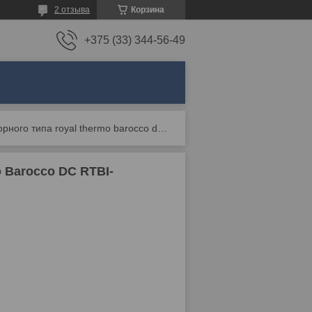
2 отзыва
Корзина
+375 (33) 344-56-49
Сплит-система инверторного типа royal thermo barocco dc rtbi-24hn8/white комплект
 Barocco DC RTBI-