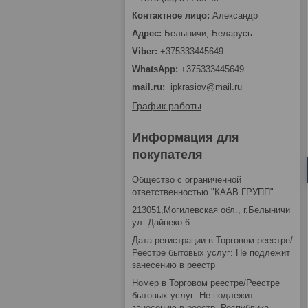
Александр
Белыничи, Беларусь
+375333445649
+375333445649
mail.ru
ipkrasiov@mail.ru
График работы
Информация для
покупателя
Общество с ограниченной
ответственностью "КААВ ГРУПП"
213051,Могилевская обл., г.Белыничи
ул. Дайнеко 6
Дата регистрации в Торговом реестре/
Реестре бытовых услуг: Не подлежит
занесению в реестр
Номер в Торговом реестре/Реестре
бытовых услуг: Не подлежит
занесению в реестр, Республика