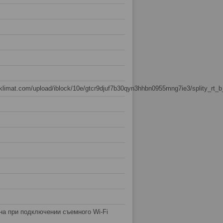
sklimat.com/upload/iblock/10e/gtcr9djuf7b30qyn3hhbn0955mng7ie3/splity_rt_
на при подключении съемного Wi-Fi