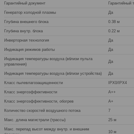
Гарантийный документ
Гарантийный 
Генератор холодной плазмы
Да
Глубина внешнего блока
0.38 м
Глубина внутр. блока
0.22 м
Инверторная технология
Да
Индикация режимов работы
Да
Индикация температуры воздуха (вблизи пульта
Да
управления)
Индикация температуры воздуха (вблизи устройства)
Да
Класс пылевлагозащищенности
IPX0/IPX4
Класс энергоэффективности
A++
Класс энергоэффективности, обогрев
A+
Количество скоростей воздушного потока
7
Макс. длина магистрали (трассы)
25 м
Макс. перепад высот между внутр. и внешним
10 м