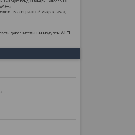
ей выводят кондиционеры Barocco DC
 «A++».
оздают благоприятный микроклимат,
овать дополнительным модулем Wi-Fi
а