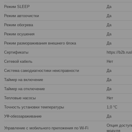
Режим SLEEP
Да
Режим автоочистки
Да
Режим обогрева
Да
Режим осушения
Да
Режим размораживания внешнего блока
Да
Сертификаты
https://b2b.ru
Сетевой кабель
Нет
Система самодиагностики неисправности
Да
Таймер на включение
Да
Таймер на отключение
Да
Тепловые насосы
Нет
Точность установки температуры
1,0 °С
УФ-обеззараживание
Да
Опция доступ
Управление c мобильного приложения по Wi-Fi
модуля