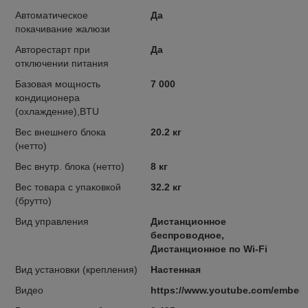
Автоматическое
Да
покачивание жалюзи
Авторестарт при
Да
отключении питания
Базовая мощность
7 000
кондиционера
(охлаждение),BTU
Вес внешнего блока
20.2 кг
(нетто)
Вес внутр. блока (нетто)
8 кг
Вес товара с упаковкой
32.2 кг
(брутто)
Вид управления
Дистанционное
беспроводное,
Дистанционное по Wi-Fi
Вид установки (крепления)
Настенная
Видео
https://www.youtube.com/embe