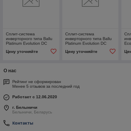
Сплит-система
Сплит-система
Сп
инверторного типа Ballu
инверторного типа Ballu
инв
Platinum Evolution DC
Platinum Evolution DC
Eco
BSUI-18HN8_23Y
BSUI-12HN8_23Y
24
Цену уточняйте
Цену уточняйте
Це
комплект
комплект
О нас
Рейтинг не сформирован
Менее 5 отзывов за последний год
Работает с 12.06.2020
г. Белыничи
Белыничи, Беларусь
Контакты