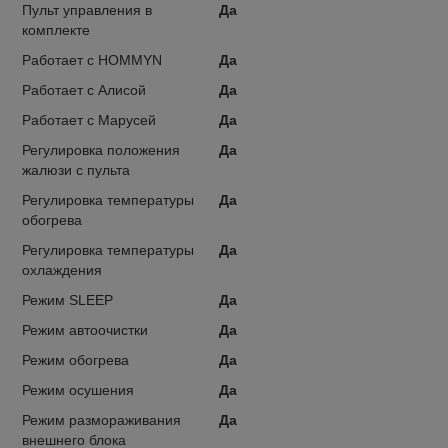
Пульт управления в
Да
комплекте
Работает с HOMMYN
Да
Работает с Алисой
Да
Работает с Марусей
Да
Регулировка положения
Да
жалюзи с пульта
Регулировка температуры
Да
обогрева
Регулировка температуры
Да
охлаждения
Режим SLEEP
Да
Режим автоочистки
Да
Режим обогрева
Да
Режим осушения
Да
Режим размораживания
Да
внешнего блока