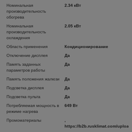
Номинальная
2.34 кВт
производительность
обогрева
Номинальная
2.05 кВт
производительность
охлаждения
Область применения
Кондиционирование
Отключение дисплея
Да
Память заданных
Да
параметров работы
Память положения жалюзи
Да
Подсветка дисплея
Да
Подсветка пульта
Да
Потребляемая мощность в
649 Вт
режиме нагрева
Промоматериалы
,
https://b2b.rusklimat.com/uploa