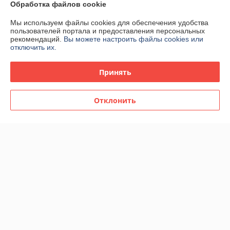
Обработка файлов cookie
Контакты
Мы используем файлы cookies для обеспечения удобства
пользователей портала и предоставления персональных
Доставка и оплата
рекомендаций.
Вы можете настроить файлы cookies или
отключить их.
График работы
Принять
Полная версия сайта
Отклонить
Политика обработки cookies
Сайт создан на платформе Deal.by
Информация для покупателя
Юридическое лицо:
Общество с ограниченной ответственностью
"КААВ ГРУПП"
213051,Могилевская обл., г.Белыничи ул. Дайнеко 6