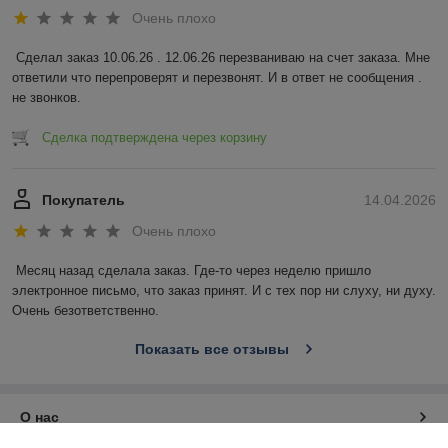
Очень плохо
Сделал заказ 10.06.26 . 12.06.26 перезваниваю на счет заказа. Мне 
ответили что перепроверят и перезвонят. И в ответ не сообщения . 
не звонков.
Сделка подтверждена через корзину
Покупатель
14.04.2026
Очень плохо
Месяц назад сделала заказ. Где-то через неделю пришло 
электронное письмо, что заказ принят. И с тех пор ни слуху, ни духу. 
Очень безответственно.
Показать все отзывы
О нас