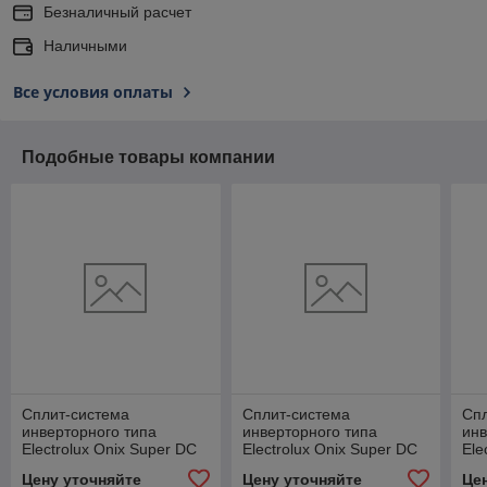
Безналичный расчет
Наличными
Все условия оплаты
Подобные товары компании
Сплит-система
Сплит-система
Сп
инверторного типа
инверторного типа
инв
Electrolux Onix Super DC
Electrolux Onix Super DC
Ele
EACS/I-18HIX-BLACK/N8
EACS/I-09HIX-BLACK/N8
EA
Цену уточняйте
Цену уточняйте
Це
комплект
комплект с Wi-Fi
ком