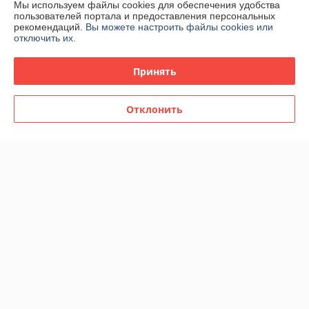
Мы используем файлы cookies для обеспечения удобства
пользователей портала и предоставления персональных
График работы
рекомендаций.
Вы можете настроить файлы cookies или
отключить их.
Полная версия сайта
Принять
Политика обработки cookies
Отклонить
Сайт создан на платформе Deal.by
Информация для покупателя
Юридическое лицо:
Общество с ограниченной ответственностью
"КААВ ГРУПП"
213051,Могилевская обл., г.Белыничи ул. Дайнеко 6
Регистрационный номер ЕГР: 791228366
УНП: 791228366