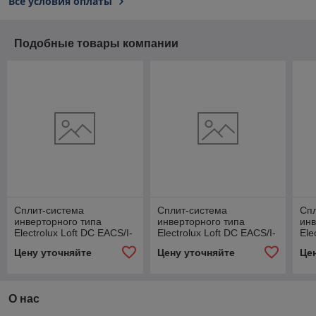
Все условия оплаты
Подобные товары компании
Сплит-система
Сплит-система
Сп
инверторного типа
инверторного типа
инв
Electrolux Loft DC EACS/I-
Electrolux Loft DC EACS/I-
Ele
12HAL/N8 комплект
09HAL/N8 комплект
24
Цену уточняйте
Цену уточняйте
Це
О нас