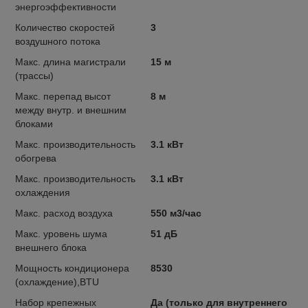
энергоэффективности
Количество скоростей
3
воздушного потока
Макс. длина магистрали
15 м
(трассы)
Макс. перепад высот
8 м
между внутр. и внешним
блоками
Макс. производительность
3.1 кВт
обогрева
Макс. производительность
3.1 кВт
охлаждения
Макс. расход воздуха
550 м3/час
Макс. уровень шума
51 дБ
внешнего блока
Мощность кондиционера
8530
(охлаждение),BTU
Набор крепежных
Да (только для внутреннего