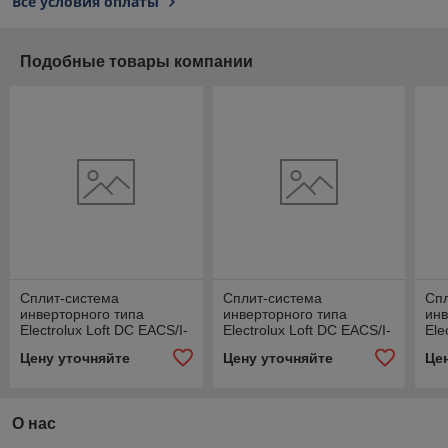
Все условия оплаты
Подобные товары компании
Сплит-система
Сплит-система
Сп
инверторного типа
инверторного типа
инв
Electrolux Loft DC EACS/I-
Electrolux Loft DC EACS/I-
Ele
12HAL/N8 комплект
09HAL/N8 комплект
24
Цену уточняйте
Цену уточняйте
Це
О нас