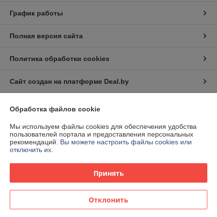
График работы
Полная версия сайта
Политика обработки cookies
Сайт создан на платформе Deal.by
Обработка файлов cookie
Мы используем файлы cookies для обеспечения удобства
пользователей портала и предоставления персональных
рекомендаций.
Вы можете настроить файлы cookies или
Информация для покупателя
отключить их.
Юридическое лицо:
Общество с ограниченной ответственностью
"КААВ ГРУПП"
Принять
213051,Могилевская обл., г.Белыничи ул. Дайнеко 6
Регистрационный номер ЕГР: 791228366
Отклонить
УНП: 791228366