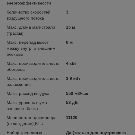
энергоэффективности
Количество скоростей
3
воздушного потока
Макс. длина магистрали
15 м
(трассы)
Макс. перепад высот
8 м
между внутр. и внешним
блоками
Макс. производительность
4 кВт
обогрева
Макс. производительность
3.9 кВт
охлаждения
Макс. расход воздуха
550 м3/час
Макс. уровень шума
53 дБ
внешнего блока
Мощность кондиционера
11120
(охлаждение),BTU
Набор крепежных
Да (только для внутреннего