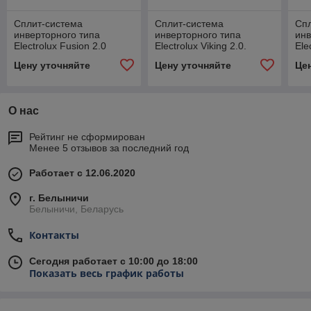
Сплит-система
Сплит-система
Сп
инверторного типа
инверторного типа
инв
Electrolux Fusion 2.0
Electrolux Viking 2.0.
Ele
Super DC Inverter EACS/I-
Super DC Inverter EACS/I-
Sup
Цену уточняйте
Цену уточняйте
Це
09HF2/N8 комплект
09HVI/N8_21Y комплект
09
О нас
Рейтинг не сформирован
Менее 5 отзывов за последний год
Работает с 12.06.2020
г. Белыничи
Белыничи, Беларусь
Контакты
Сегодня работает с 10:00 до 18:00
Показать весь график работы