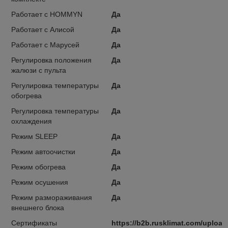
Работает с HOMMYN
Да
Работает с Алисой
Да
Работает с Марусей
Да
Регулировка положения
Да
жалюзи с пульта
Регулировка температуры
Да
обогрева
Регулировка температуры
Да
охлаждения
Режим SLEEP
Да
Режим автоочистки
Да
Режим обогрева
Да
Режим осушения
Да
Режим размораживания
Да
внешнего блока
Сертификаты
https://b2b.rusklimat.com/uploa