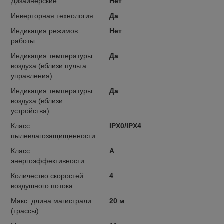
Дизайнерские
Нет
Инверторная технология
Да
Индикация режимов
Нет
работы
Индикация температуры
Да
воздуха (вблизи пульта
управления)
Индикация температуры
Да
воздуха (вблизи
устройства)
Класс
IPX0/IPX4
пылевлагозащищенности
Класс
A
энергоэффективности
Количество скоростей
4
воздушного потока
Макс. длина магистрали
20 м
(трассы)