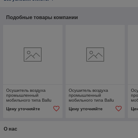
Подобные товары компании
Осушитель воздуха
Осушитель воздуха
Осу
промышленный
промышленный
пр
мобильного типа Ballu
мобильного типа Ballu
моб
BDI-80L
BDI-50L
BDI
Цену уточняйте
Цену уточняйте
Це
О нас