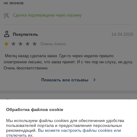
не звонков.
Сделка подтверждена через корзину
Покупатель
14.04.2026
Очень плохо
Месяц назад сделала заказ. Где-то через неделю пришло 
электронное письмо, что заказ принят. И с тех пор ни слуху, ни духу. 
Очень безответственно.
Показать все отзывы
О нас
Обработка файлов cookie
Контакты
Мы используем файлы cookies для обеспечения удобства
пользователей портала и предоставления персональных
Доставка и оплата
рекомендаций.
Вы можете настроить файлы cookies или
отключить их.