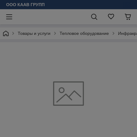
ООО КААВ ГРУПП
Товары и услуги
Тепловое оборудование
Инфракр