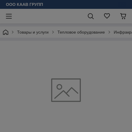
ООО КААВ ГРУПП
Товары и услуги
Тепловое оборудование
Инфракр