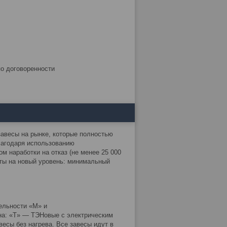
по договоренности
завесы на рынке, которые полностью
лагодаря использованию
 наработки на отказ (не менее 25 000
яты на новый уровень: минимальный
ельности «M» и
на: «T» — ТЭНовые с электрическим
есы без нагрева. Все завесы идут в