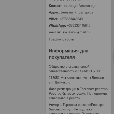
Александр
Белыничи, Беларусь
+375333445649
+375333445649
mail.ru
ipkrasiov@mail.ru
График работы
Информация для
покупателя
Общество с ограниченной
ответственностью "КААВ ГРУПП"
213051,Могилевская обл., г.Белыничи
ул. Дайнеко 6
Дата регистрации в Торговом реестре/
Реестре бытовых услуг: Не подлежит
занесению в реестр
Номер в Торговом реестре/Реестре
бытовых услуг: Не подлежит
занесению в реестр, Республика