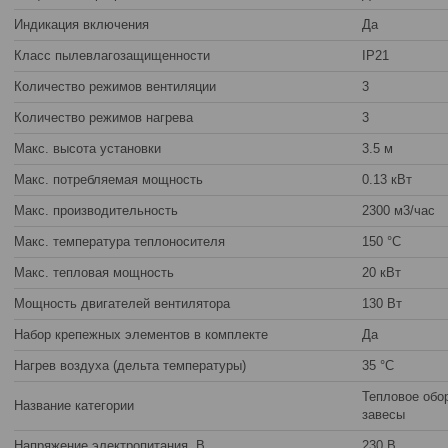
Индикация включения
Да
Класс пылевлагозащищенности
IP21
Количество режимов вентиляции
3
Количество режимов нагрева
3
Макс. высота установки
3.5 м
Макс. потребляемая мощность
0.13 кВт
Макс. производительность
2300 м3/час
Макс. температура теплоносителя
150 °С
Макс. тепловая мощность
20 кВт
Мощность двигателей вентилятора
130 Вт
Набор крепежных элементов в комплекте
Да
Нагрев воздуха (дельта температуры)
35 °С
Тепловое обо
Название категории
завесы
Напряжение электропитания, В
230 В