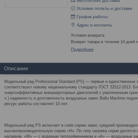
Бесплатная доставка
Условия оплаты и доставки
График работы
Адрес и контакты
возврат товара в течение 14 дней
Подробнее
Описание
Модельный ряд Professional Standard (PS) — первые и единственные 
соответствуют новому национальному стандарту ГОСТ 32512-2013. Б
энергоэффективных внешнероторных двигателей с увеличенным сроком
ч.) надежность и долговечность воздушных завес Ballu Machine подн
ресурс работы составляет 10 лет.
Модельный ряд PS включает в себя серию завес средней производит
высокопроизводительную серию «H». По типу нагрева серии делятся 
нагревом, «W» — с водяным теплообменником и «А» — воздушные зав