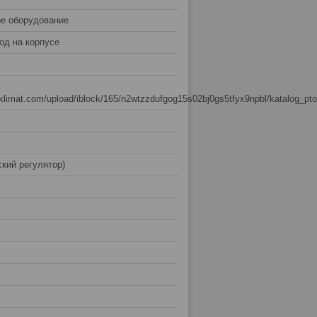
е оборудование
од на корпусе
sklimat.com/upload/iblock/165/n2wtzzdufgog15s02bj0gs5tfyx9npbl/katalog_pt
кий регулятор)