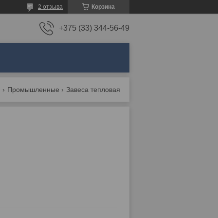
2 отзыва
Корзина
+375 (33) 344-56-49
ы
Промышленные
Завеса тепловая ballu bhc-m15w20-ps