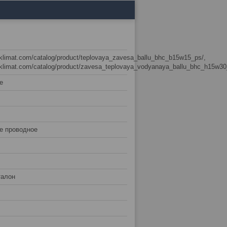
usklimat.com/catalog/product/teplovaya_zavesa_ballu_bhc_b15w15_ps/,
usklimat.com/catalog/product/zavesa_teplovaya_vodyanaya_ballu_bhc_h15w30
е
е проводное
талон