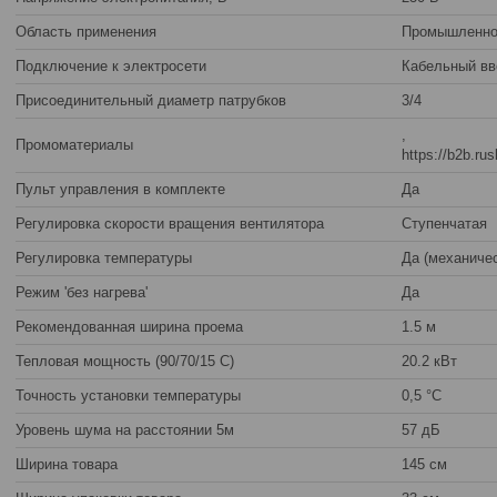
Область применения
Промышленно
Подключение к электросети
Кабельный вв
Присоединительный диаметр патрубков
3/4
,
Промоматериалы
https://b2b.ru
Пульт управления в комплекте
Да
Регулировка скорости вращения вентилятора
Ступенчатая
Регулировка температуры
Да (механичес
Режим 'без нагрева'
Да
Рекомендованная ширина проема
1.5 м
Тепловая мощность (90/70/15 С)
20.2 кВт
Точность установки температуры
0,5 °С
Уровень шума на расстоянии 5м
57 дБ
Ширина товара
145 см