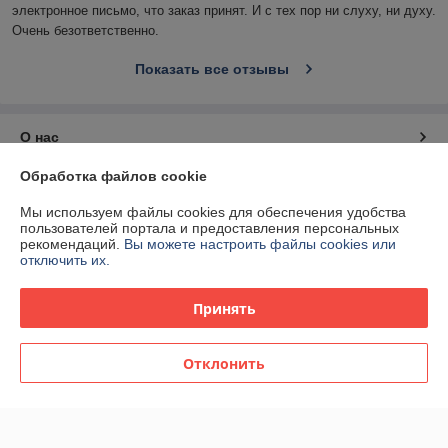
электронное письмо, что заказ принят. И с тех пор ни слуху, ни духу. 
Очень безответственно.
Показать все отзывы
О нас
Обработка файлов cookie
Контакты
Мы используем файлы cookies для обеспечения удобства
пользователей портала и предоставления персональных
Доставка и оплата
рекомендаций.
Вы можете настроить файлы cookies или
отключить их.
График работы
Принять
Полная версия сайта
Отклонить
Политика обработки cookies
Сайт создан на платформе Deal.by