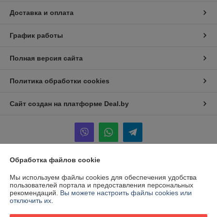
Доставка и оплата
График работы
Полная версия сайта
Политика обработки cookies
Сайт создан на платформе Deal.by
Обработка файлов cookie
Информация для покупателя
Мы используем файлы cookies для обеспечения удобства
Юридическое лицо:
Общество с ограниченной ответственностью
пользователей портала и предоставления персональных
"КААВ ГРУПП"
рекомендаций.
Вы можете настроить файлы cookies или
213051,Могилевская обл., г.Белыничи ул. Дайнеко 6
отключить их.
Регистрационный номер ЕГР: 791228366