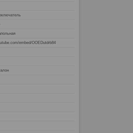
еключатель
е
апольная
youtube.com/embed/OOEDutdrb84
талон