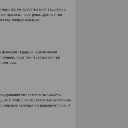
 пушки после срабатывания защитного
ния причины перегрева. Для снятия
нопку сверху корпуса.
а функция задержки выключения
тиляции, пока температура внутри
тилятора.
борудования является возможность
ушек Prorab 2 оснащается высокоточным
улировок температур варьируется от 0