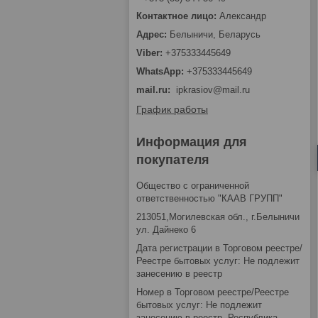
Александр
Белыничи, Беларусь
+375333445649
+375333445649
mail.ru
ipkrasiov@mail.ru
График работы
Информация для
покупателя
Общество с ограниченной
ответственностью "КААВ ГРУПП"
213051,Могилевская обл., г.Белыничи
ул. Дайнеко 6
Дата регистрации в Торговом реестре/
Реестре бытовых услуг: Не подлежит
занесению в реестр
Номер в Торговом реестре/Реестре
бытовых услуг: Не подлежит
занесению в реестр, Республика