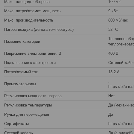
Макс. площадь обогрева
100 м2
Макс. потребляемая мощность
9 кВт
Макс. производительность
800 м3/час
Нагрев воздуха (дельта температуры)
32 °С
Тепловое обо
Название категории
теплогенерат
Напряжение электропитания, В
400 В
Подключение к электросети
Сетевой кабе
Потребляемый ток
13.2 А
,
Промоматериалы
https://b2b.r
Регулировка мощности нагрева
Нет
Регулировка температуры
Да (механичес
Ручка для перемещения
Да
Сертификаты
https://b2b.ru
Сетевой кабель
Да (с вилкой)