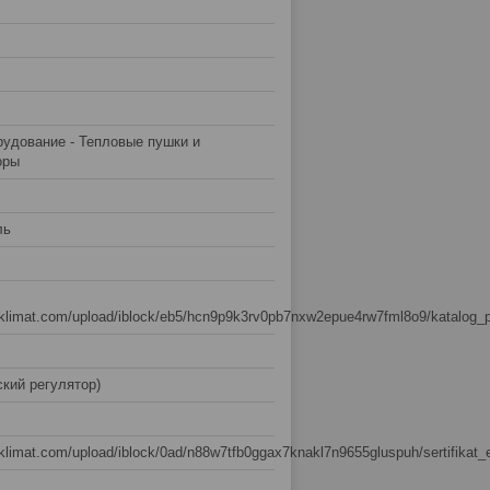
рудование - Тепловые пушки и
оры
ль
usklimat.com/upload/iblock/eb5/hcn9p9k3rv0pb7nxw2epue4rw7fml8o9/katalog_
кий регулятор)
sklimat.com/upload/iblock/0ad/n88w7tfb0ggax7knakl7n9655gluspuh/sertifikat