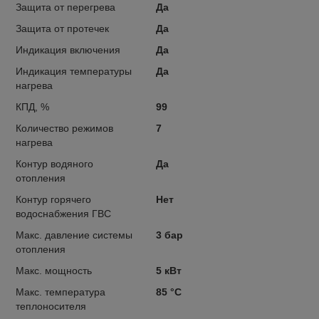
Защита от перегрева
Да
Защита от протечек
Да
Индикация включения
Да
Индикация температуры
Да
нагрева
КПД, %
99
Количество режимов
7
нагрева
Контур водяного
Да
отопления
Контур горячего
Нет
водоснабжения ГВС
Макс. давление системы
3 бар
отопления
Макс. мощность
5 кВт
Макс. температура
85 °С
теплоносителя