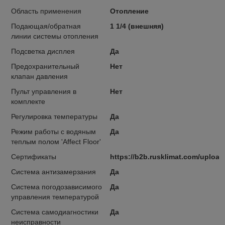
Область применения
Отопление
Подающая/обратная
1 1/4 (внешняя)
линии системы отопления
Подсветка дисплея
Да
Предохранительный
Нет
клапан давления
Пульт управления в
Нет
комплекте
Регулировка температуры
Да
Режим работы с водяным
Да
теплым полом 'Affect Floor'
Сертификаты
https://b2b.rusklimat.com/upload
Система антизамерзания
Да
Система погодозависимого
Да
управления температурой
Система самодиагностики
Да
неисправности