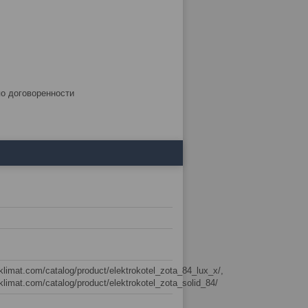
по договоренности
sklimat.com/catalog/product/elektrokotel_zota_84_lux_x/,
sklimat.com/catalog/product/elektrokotel_zota_solid_84/