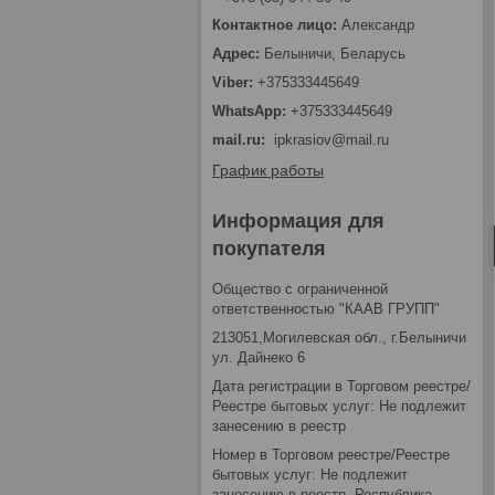
Александр
Белыничи, Беларусь
+375333445649
+375333445649
mail.ru
ipkrasiov@mail.ru
График работы
Информация для
покупателя
Общество с ограниченной
ответственностью "КААВ ГРУПП"
213051,Могилевская обл., г.Белыничи
ул. Дайнеко 6
Дата регистрации в Торговом реестре/
Реестре бытовых услуг: Не подлежит
занесению в реестр
Номер в Торговом реестре/Реестре
бытовых услуг: Не подлежит
занесению в реестр, Республика