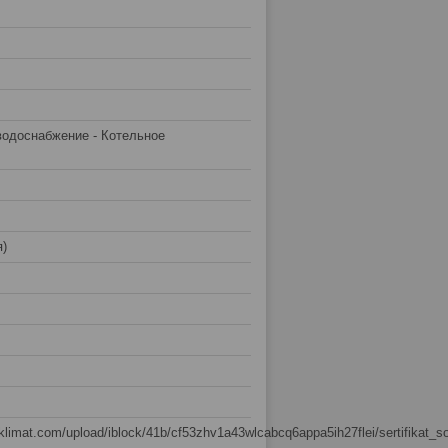
водоснабжение - Котельное
я)
sklimat.com/upload/iblock/41b/cf53zhv1a43wlcabcq6appa5ih27flei/sertifikat_s