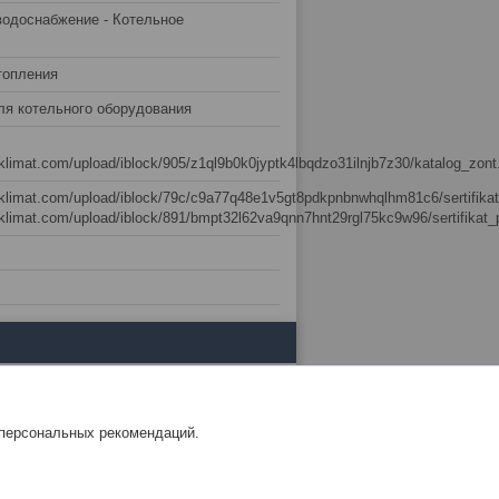
водоснабжение - Котельное
топления
ля котельного оборудования
sklimat.com/upload/iblock/905/z1ql9b0k0jyptk4lbqdzo31ilnjb7z30/katalog_zont
sklimat.com/upload/iblock/79c/c9a77q48e1v5gt8pdkpnbnwhqlhm81c6/sertifikat
sklimat.com/upload/iblock/891/bmpt32l62va9qnn7hnt29rgl75kc9w96/sertifikat_
 персональных рекомендаций.