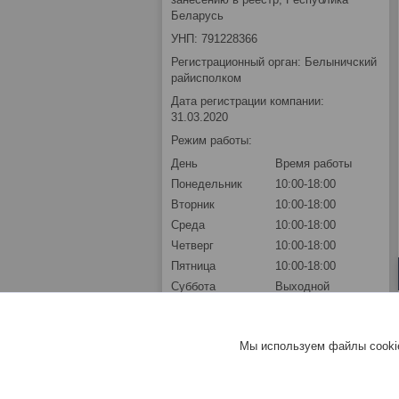
Беларусь
УНП: 791228366
Регистрационный орган: Белыничский
райисполком
Дата регистрации компании:
31.03.2020
Режим работы:
День
Время работы
Понедельник
10:00-18:00
Вторник
10:00-18:00
Среда
10:00-18:00
Четверг
10:00-18:00
Пятница
10:00-18:00
Суббота
Выходной
Воскресенье
Выходной
Мы используем файлы cookie