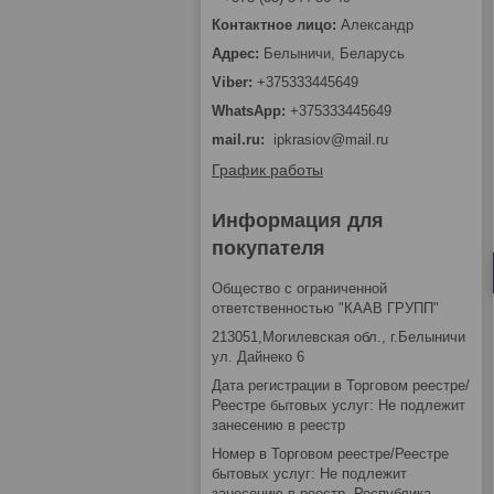
Александр
Белыничи, Беларусь
+375333445649
+375333445649
mail.ru
ipkrasiov@mail.ru
График работы
Информация для
покупателя
Общество с ограниченной
ответственностью "КААВ ГРУПП"
213051,Могилевская обл., г.Белыничи
ул. Дайнеко 6
Дата регистрации в Торговом реестре/
Реестре бытовых услуг: Не подлежит
занесению в реестр
Номер в Торговом реестре/Реестре
бытовых услуг: Не подлежит
занесению в реестр, Республика