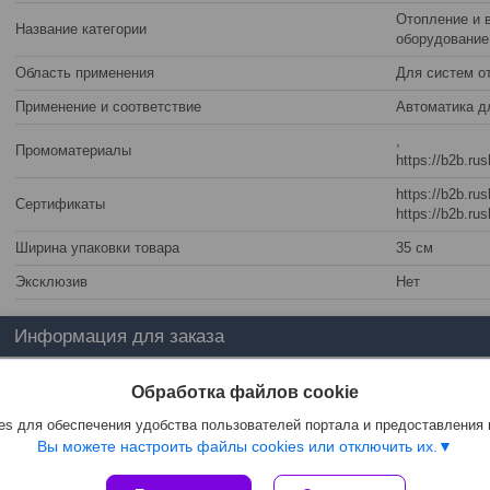
Отопление и 
Название категории
оборудование
Область применения
Для систем о
Применение и соответствие
Автоматика д
,
Промоматериалы
https://b2b.ru
https://b2b.ru
Сертификаты
https://b2b.ru
Ширина упаковки товара
35 см
Эксклюзив
Нет
Информация для заказа
Цена:
Цену уточняйте
Обработка файлов cookie
s для обеспечения удобства пользователей портала и предоставления
Вы можете настроить файлы cookies или отключить их.