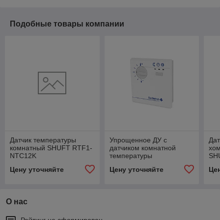
Подобные товары компании
Датчик температуры
Упрощенное ДУ с
Дат
комнатный SHUFT RTF1-
датчиком комнатной
хом
NTC12K
температуры
SH
Цену уточняйте
Цену уточняйте
Це
О нас
Рейтинг не сформирован