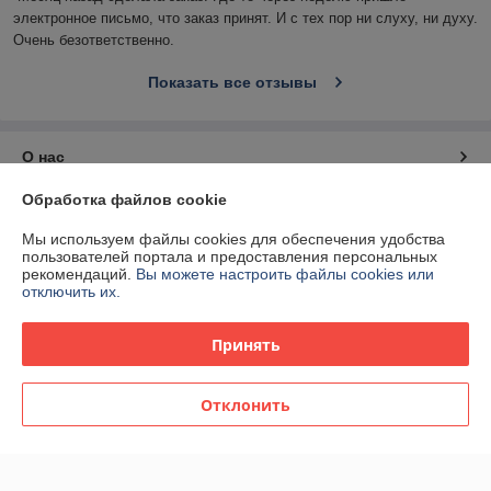
электронное письмо, что заказ принят. И с тех пор ни слуху, ни духу. 
Очень безответственно.
Показать все отзывы
О нас
Обработка файлов cookie
Контакты
Мы используем файлы cookies для обеспечения удобства
пользователей портала и предоставления персональных
Доставка и оплата
рекомендаций.
Вы можете настроить файлы cookies или
отключить их.
График работы
Принять
Полная версия сайта
Отклонить
Политика обработки cookies
Сайт создан на платформе Deal.by