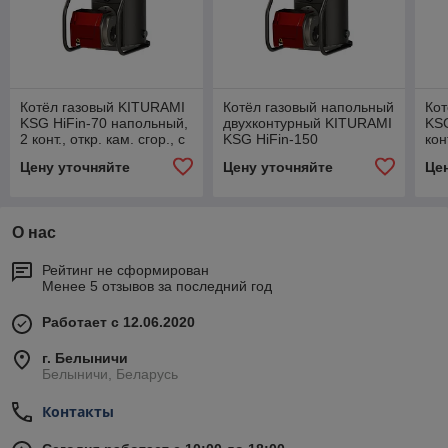
Котёл газовый KITURAMI
Котёл газовый напольный
Кот
KSG HiFin-70 напольный,
двухконтурный KITURAMI
KSG
2 конт., откр. кам. сгор., с
KSG HiFin-150
кон
горелкой
гор
Цену уточняйте
Цену уточняйте
Це
О нас
Рейтинг не сформирован
Менее 5 отзывов за последний год
Работает с 12.06.2020
г. Белыничи
Белыничи, Беларусь
Контакты