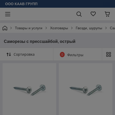
ООО КААВ ГРУПП
Товары и услуги
Хозтовары
Гвозди, шурупы
Са
Саморезы с прессшайбой, острый
Сортировка
0
Фильтры