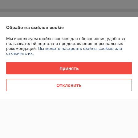
О нас
Обработка файлов cookie
Контакты
Мы используем файлы cookies для обеспечения удобства
пользователей портала и предоставления персональных
Доставка и оплата
рекомендаций.
Вы можете настроить файлы cookies или
отключить их.
График работы
Принять
Полная версия сайта
Отклонить
Политика обработки cookies
Сайт создан на платформе Deal.by