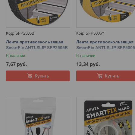
SFP2505B
SFP5005Y
Лента противоскользящая
Лента противоскользящая
SmartFix ANTI-SLIP SFP2505B
SmartFix ANTI-SLIP SFP500
25мм*5м (черная, стойкость к
50мм*5м (чёрно-жёлтая,
В наличии
В наличии
истиранию)
стойкость к истиранию)
7,67
руб.
13,34
руб.
Купить
Купить