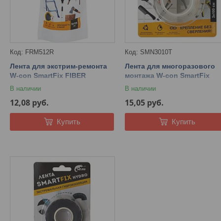
FRM512R
SMN3010T
Лента для экстрим-ремонта
Лента для многоразового
W-con SmartFix FIBER
монтажа W-con SmartFix
FRM512R 50мм*1,25м
NANO SMN3010T 30мм*1м
В наличии
В наличии
(стекловолокно, под водой)
(без следов, можно мыть)
12,08
руб.
15,05
руб.
Купить
Купить