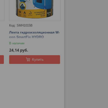
SMH1015B
Лента гидроизоляционная W-
con SmartFix HYDRO
SMH1015B 100мм*1,5м (под
В наличии
водой, открытая течь)
24,14
руб.
Купить