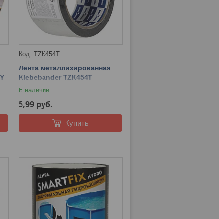
TZК454T
Лента металлизированная
5Y
Klebebander TZК454T
50ммх50м, в инд. упаковке
В наличии
5,99
руб.
Купить