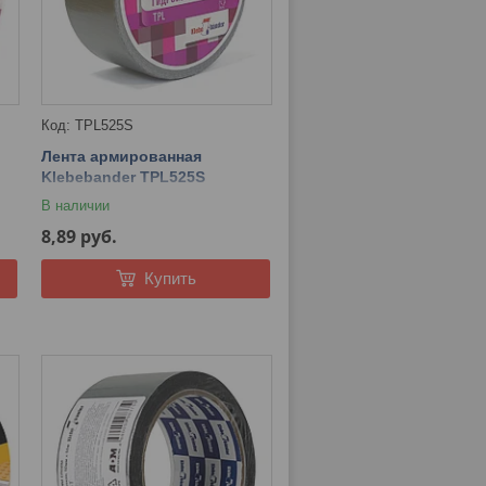
TPL525S
Лента армированная
Klebebander TPL525S
50ммх25м, серый, в инд.
В наличии
упаковке
8,89
руб.
Купить