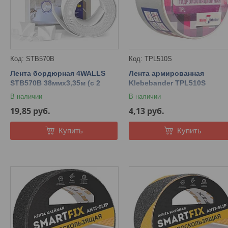
STB570B
TPL510S
Лента бордюрная 4WALLS
Лента армированная
STB570B 38ммх3,35м (с 2
Klebebander TPL510S
уголками, фигурная, белая,
50ммх10м, серый, в инд.
В наличии
В наличии
для раковин и ванн)
упаковке
19,85
руб.
4,13
руб.
Купить
Купить