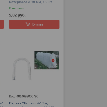
материала d 10 мм, 18 шт.
В наличии
5,02
руб.
Купить
4814692000790
к"
Парник "Большой" 3м,