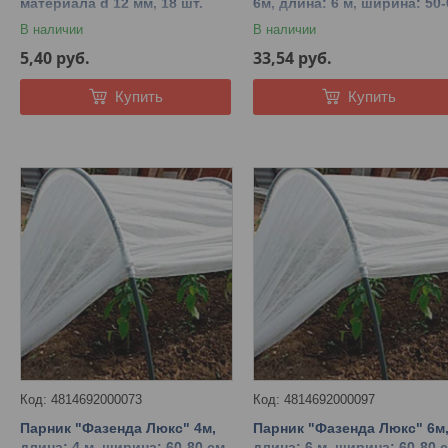
материала d 12 мм, 18 шт.
6м, длина: 6 м, ширина: 50-
см, высота: 70-65 см.
В наличии
В наличии
5,40
руб.
33,54
руб.
Купить
Купить
4814692000073
4814692000097
Парник "Фазенда Люкс" 4м,
Парник "Фазенда Люкс" 6м
длина: 4 м, ширина: 60-80 см,
длина: 6 м, ширина: 60-80 с