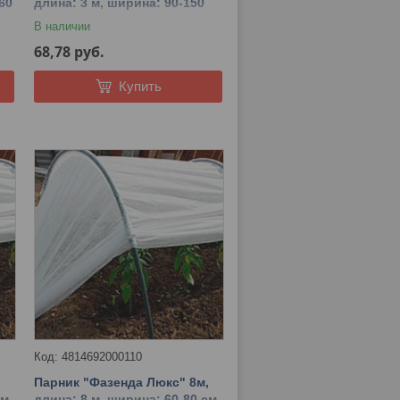
60
длина: 3 м, ширина: 90-150
см, высота: 120-110 см.
В наличии
68,78
руб.
Купить
4814692000110
,
Парник "Фазенда Люкс" 8м,
м,
длина: 8 м, ширина: 60-80 см,