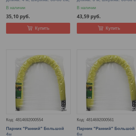
высота: 85-80 см.
высота: 85-80 см.
В наличии
В наличии
35,10
руб.
43,59
руб.
Купить
Купить
4814692000554
4814692000561
Парник "Ранний" Большой
Парник "Ранний" Большой
4м
6м