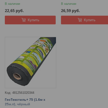
см, высота: 70-65 см.
В наличии
В наличии
22,65
руб.
26,59
руб.
Купить
Купить
4812561020344
ГеоТекстиль+ 75 (1.6м х
25м.п), чёрный