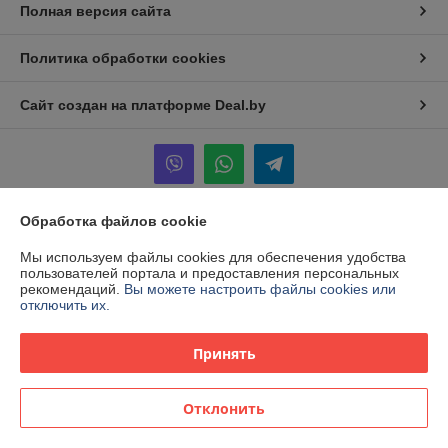
Полная версия сайта
Политика обработки cookies
Сайт создан на платформе Deal.by
Обработка файлов cookie
Информация для покупателя
Мы используем файлы cookies для обеспечения удобства
Юридическое лицо:
Общество с ограниченной ответственностью
пользователей портала и предоставления персональных
"КААВ ГРУПП"
рекомендаций.
Вы можете настроить файлы cookies или
213051,Могилевская обл., г.Белыничи ул. Дайнеко 6
отключить их.
Регистрационный номер ЕГР: 791228366
Принять
УНП: 791228366
Регистрационный орган: Белыничский райисполком
Отклонить
Дата регистрации компании: 31.03.2020