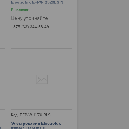
Electrolux EFP/P-2520LS N
В наличии
Цену уточняйте
+375 (33) 344-56-49
EFP/W-1150URLS
Электрокамин Electrolux
P-
EFP/W-1150URLS